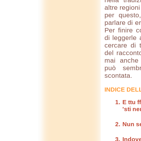
altre region
per questo
parlare di e
Per finire c
di leggerle
cercare di 
del raccon
mai anche 
può sembr
scontata.
INDICE DEL
E ttu f
'sti ner
Nun se
Indove