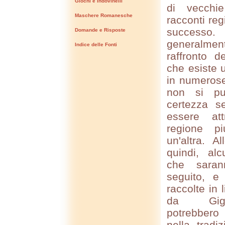
Giochi e Indovinelli
di vecchie
Maschere Romanesche
racconti re
successo
Domande e Risposte
generalme
Indice delle Fonti
raffronto d
che esiste
in numerose
non si pu
certezza se
essere at
regione p
un'altra. A
quindi, alc
che saran
seguito, e
raccolte in
da Gig
potrebbero
nella tradi