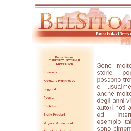
Pagina iniziale
|
Norme d
Roma Terme:
CURIOSITA' STORIA E
LEGGENDE
Sono molte
storie po
Editoriale
possono trov
Ricettario Romanesco
e usualme
Leggende
anche molto
Poesia
degli anni v
autori noti 
Pontefici
ed inter
Storie Popolari
esempio Ita
Magia e Medicamenti
sono ciment