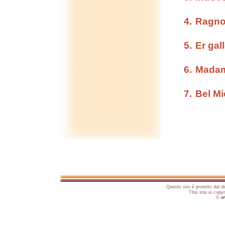
Ragno 
Er gal
Madam
Bel Mi
Questo sito è protetto dal di
This site is copy
©
ww